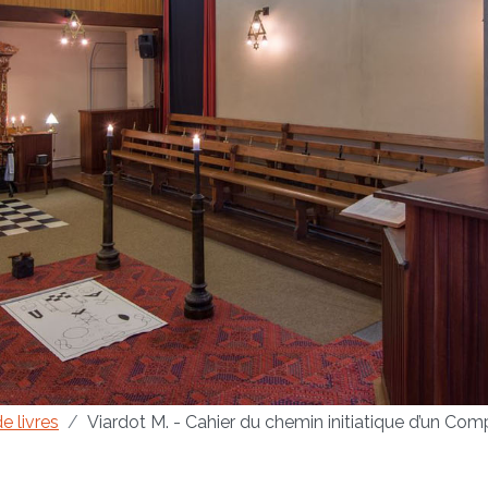
e livres
Viardot M. - Cahier du chemin initiatique d’un C