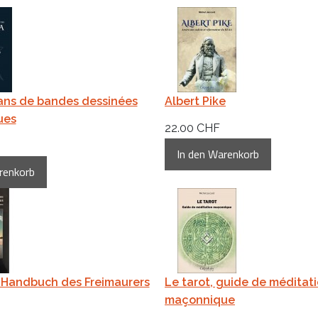
ans de bandes dessinées
Albert Pike
ues
22.00 CHF
 Handbuch des Freimaurers
Le tarot, guide de méditat
maçonnique