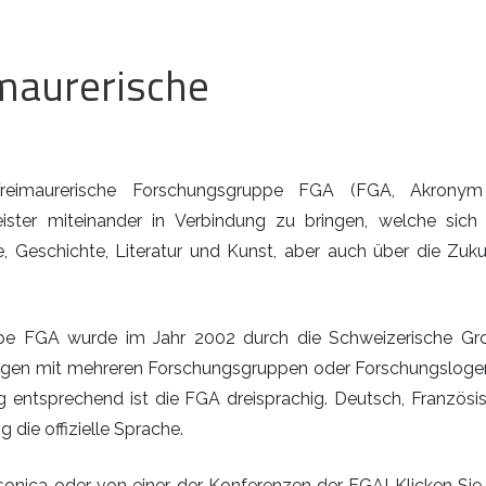
imaurerische
reimaurerische Forschungsgruppe FGA (FGA, Akronym
ster miteinander in Verbindung zu bringen, welche sich 
e, Geschichte, Literatur und Kunst, aber auch über die Zuku
ppe FGA wurde im Jahr 2002 durch die Schweizerische Gr
ungen mit mehreren Forschungsgruppen oder Forschungslogen
 entsprechend ist die FGA dreisprachig. Deutsch, Französi
g die offizielle Sprache.
asonica oder von einer der Konferenzen der FGA! Klicken Sie 