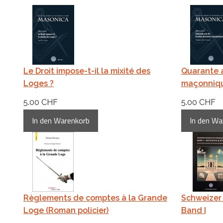
Le Droit impose-t-il la mixité des
Quarante 
Loges ?
maçonniq
5.00 CHF
5.00 CHF
Règlements de comptes à la Grande
Schweizer
Loge (Roman policier)
Band I