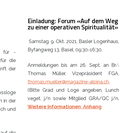
Einladung: Forum «Auf dem Weg
zu einer operativen Spiritualität»
Samstag, 9. Okt. 2021, Basler Logenhaus,
Byfangweg 13, Basel, 09:30-16:30.
 für -
für die
Anmeldungen bis am 26. Sept. an Br∴
nft der
Thomas Müller, Vizepräsident FGA,
thomas.mueller@magazine-alpina.ch
.
(Bitte Grad und Loge angeben, Lunch
ossloge
veget. j/n sowie Mitglied GRA/QC j/n.
 in der
Weitere Informationen; Anhang
sch und
auf die