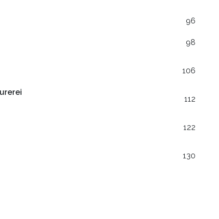
96
98
106
urerei
112
122
130