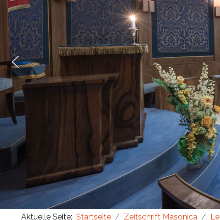
Masonica 47
Masonica 46
Masonica 45
Aktuelle Seite:
Startseite
Zeitschrift Masonica
Le