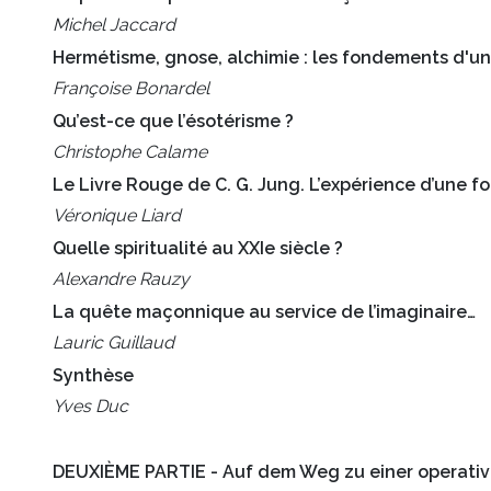
Michel Jaccard
Hermétisme, gnose, alchimie : les fondements d'un
Françoise Bonardel
Qu’est-ce que l’ésotérisme ?
Christophe Calame
Le Livre Rouge de C. G. Jung. L’expérience d’une fo
Véronique Liard
Quelle spiritualité au XXIe siècle ?
Alexandre Rauzy
La quête maçonnique au service de l’imaginaire…
Lauric Guillaud
Synthèse
Yves Duc
DEUXIÈME PARTIE - Auf dem Weg zu einer operative