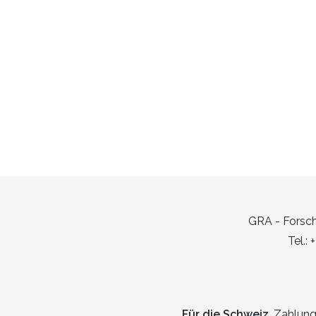
GRA - Forsch
Tel.:
Für die Schweiz
, Zahlun