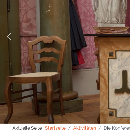
Masonica 47
Masonica 46
Masonica 45
Aktuelle Seite:
Startseite
Aktivitäten
Die Konfere