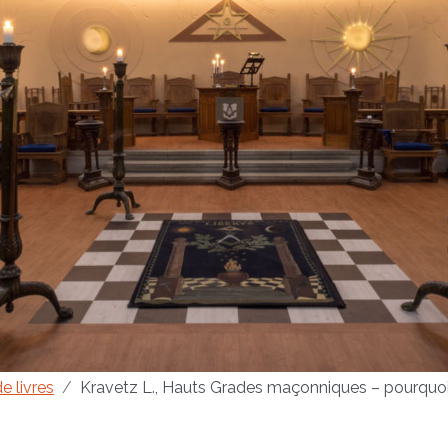
e livres
Kravetz L., Hauts Grades maçonniques – pourquoi a