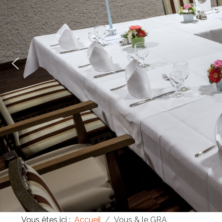
Masonica 47
Masonica 46
Masonica 45
Vous êtes ici :
Accueil
Vous & le GRA