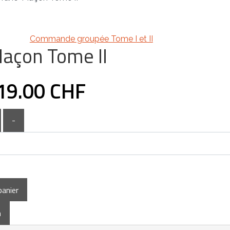
Commande groupée Tome I et II
açon Tome II
19.00 CHF
-
panier
h