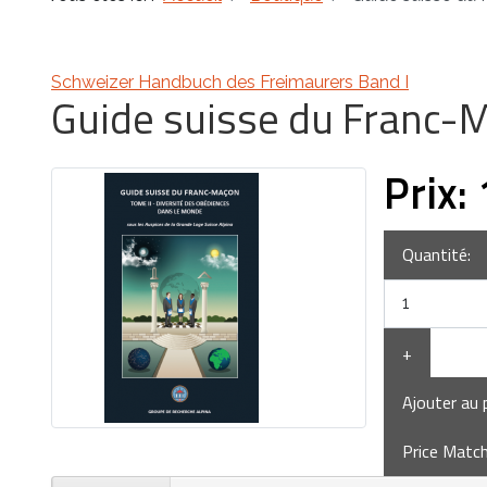
Schweizer Handbuch des Freimaurers Band I
Guide suisse du Franc-M
Prix:
Quantité:
+
Ajouter au 
Price Matc