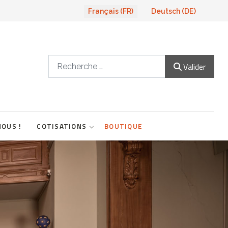
Sélectionnez votre langue
Français (FR)
Deutsch (DE)
Valider
Valider
NOUS !
COTISATIONS
BOUTIQUE