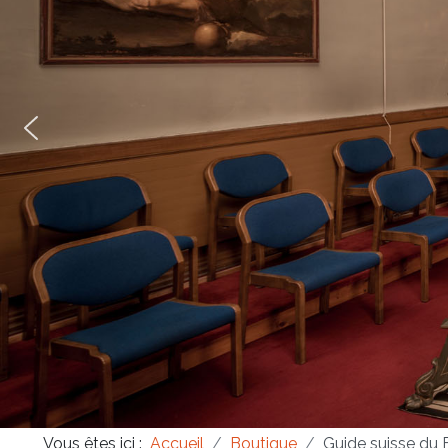
Masonica 47
Masonica 46
Masonica 45
Vous êtes ici :
Accueil
Boutique
Guide suisse du