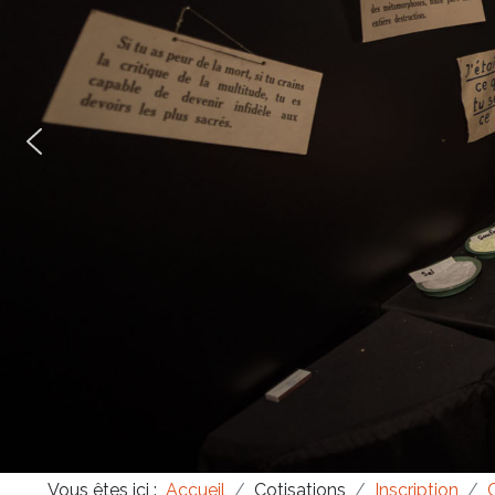
Masonica 47
Masonica 46
Masonica 45
Vous êtes ici :
Accueil
Cotisations
Inscription