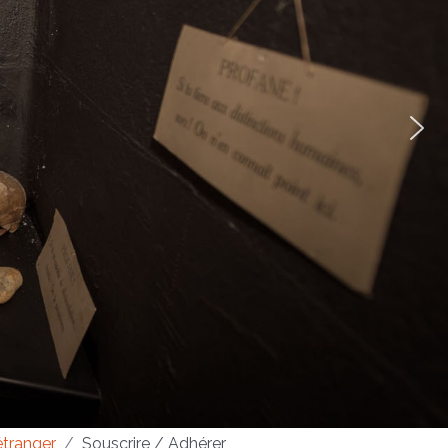
étranger
Souscrire / Adhérer