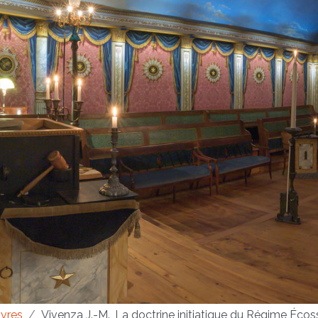
ivres
Vivenza J.-M., La doctrine initiatique du Régime Écoss