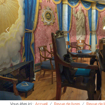
Masonica 47
Masonica 46
Masonica 45
Vous êtes ici :
Accueil
Revue de livres
Revue de l