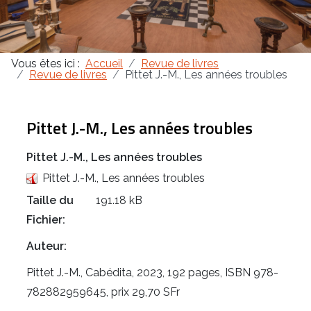
Masonica 47
Vous êtes ici :
Accueil
Revue de livres
Masonica 46
Revue de livres
Pittet J.-M., Les années troubles
Masonica 45
Pittet J.-M., Les années troubles
Pittet J.-M., Les années troubles
Pittet J.-M., Les années troubles
Taille du
191.18 kB
Fichier:
Auteur:
Pittet J.-M., Cabédita, 2023, 192 pages, ISBN 978-
782882959645, prix 29,70 SFr