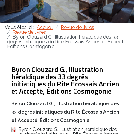
Masonica 47
Vous êtes ici :
Accueil
Revue de livres
Masonica 46
Revue de livres
Byron Clouzard G., Illustration héraldique des 33
degrés initiatiques du Rite Écossais Ancien et Accepté,
Masonica 45
Éditions Cosmogonie
Byron Clouzard G., Illustration
héraldique des 33 degrés
initiatiques du Rite Écossais Ancien
et Accepté, Éditions Cosmogonie
Byron Clouzard G., Illustration héraldique des
33 degrés initiatiques du Rite Écossais Ancien
et Accepté, Éditions Cosmogonie
Byron Clouzard G., Illustration héraldique des