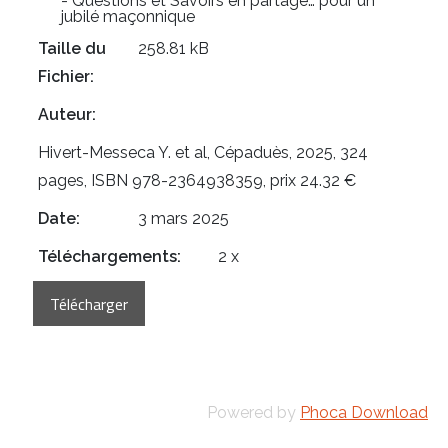
- Questions et Savoirs en partage… pour un
jubilé maçonnique
Taille du
258.81 kB
Fichier:
Auteur:
Hivert-Messeca Y. et al, Cépaduès, 2025, 324
pages, ISBN 978-2364938359, prix 24.32 €
Date:
3 mars 2025
Téléchargements:
2 x
Powered by
Phoca Download