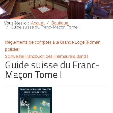
Masonica 47
Vous êtes ici :
Accueil
Boutique
Masonica 46
Guide suisse du Franc-Maçon Tome I
Masonica 45
Règlements de comptes à la Grande Loge (Roman
policier)
Schweizer Handbuch des Freimaurers Band I
Guide suisse du Franc-
Maçon Tome I