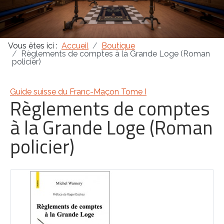
Masonica 47
Vous êtes ici :
Accueil
Boutique
Masonica 46
Règlements de comptes à la Grande Loge (Roman
policier)
Masonica 45
Guide suisse du Franc-Maçon Tome I
Règlements de comptes
à la Grande Loge (Roman
policier)