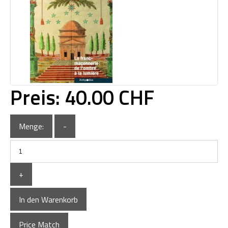
Preis:
40.00 CHF
Menge:
-
+
In den Warenkorb
Price Match