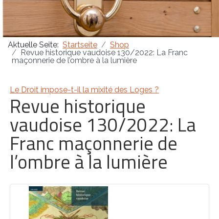
Masonica 47
Aktuelle Seite:
Startseite
Shop
Masonica 46
Revue historique vaudoise 130/2022: La Franc
maçonnerie de l’ombre à la lumière
Masonica 45
Le Droit impose-t-il la mixité des Loges ?
Revue historique
vaudoise 130/2022: La
Franc maçonnerie de
l’ombre à la lumière